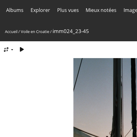
Albums
Explorer
Plus vues
Mieux notées
Image
imm024_23-45
Accueil
/
Voile en Croatie
/