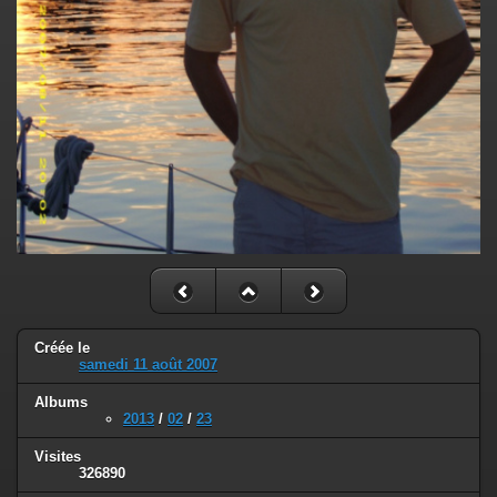
Créée le
samedi 11 août 2007
Albums
2013
/
02
/
23
Visites
326890